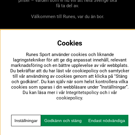
priser – värden som vi nu vill att hela Sverige ska
få ta del av.
Välkommen till Runes, var du än bor.
Cookies
Runes Sport använder cookies och liknande
lagringstekniker för att ge dig anpassat innehåll, relevant
marknadsföring och en bättre upplevelse av vår webbplats.
Du bekräftar att du har läst vår cookiepolicy och samtycker
till vår användning av cookies genom att klicka på "Stäng
och godkänn". Du kan själv när som helst kontrollera vilka
cookies som sparas i din webbläsare under ”Inställningar”.
Du kan läsa mer i vår
Integritetspolicy
och i vår
cookiepolicy
.
Inställningar
Godkänn och stäng
Endast nödvändiga