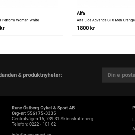
Alfa
tu Perform Women White
Alfa Eide Advance GTX Men Orange
kr
1800 kr
danden & produktnyheter:
Rune Östberg Cykel & Sport AB
Org-nr: 556175-3335
Centralvägen 16, 739 31 Skinnskatteberg
L
Telefon: 0222 - 101 62
A
info@runessport.se