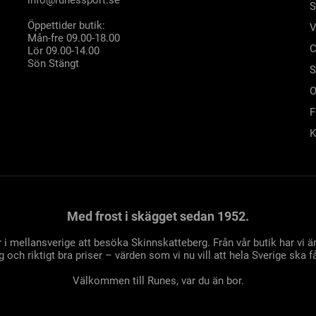
S
Öppettider butik:
V
Mån-fre 09.00-18.00
C
Lör 09.00-14.00
Sön Stängt
S
O
F
K
Med frost i skägget sedan 1952.
 i mellansverige att besöka Skinnskatteberg. Från vår butik har vi
 och riktigt bra priser – värden som vi nu vill att hela Sverige ska få
Välkommen till Runes, var du än bor.