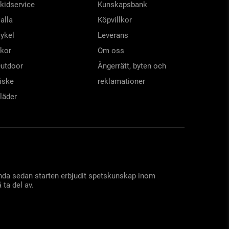
kidservice
Kunskapsbank
alla
Köpvillkor
ykel
Leverans
kor
Om oss
utdoor
Ångerrätt, byten och
iske
reklamationer
läder
 ända sedan starten erbjudit spetskunskap inom
 ta del av.