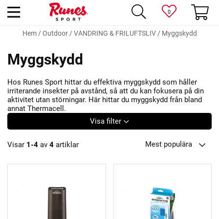
0
Hem
/
Outdoor
/
VANDRING & FRILUFTSLIV
/
Myggskydd
Myggskydd
Hos Runes Sport hittar du effektiva myggskydd som håller
irriterande insekter på avstånd, så att du kan fokusera på din
aktivitet utan störningar. Här hittar du myggskydd från bland
annat Thermacell.
Visa filter
Mest populära
Visar
1-4
av
4
artiklar