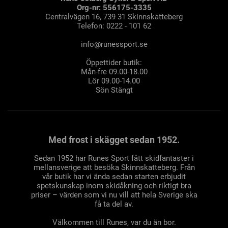
Org-nr: 556175-3335
Centralvägen 16, 739 31 Skinnskatteberg
Telefon: 0222 - 101 62
info@runessport.se
Öppettider butik:
Mån-fre 09.00-18.00
Lör 09.00-14.00
Sön Stängt
Med frost i skägget sedan 1952.
Sedan 1952 har Runes Sport fått skidfantaster i
mellansverige att besöka Skinnskatteberg. Från
vår butik har vi ända sedan starten erbjudit
spetskunskap inom skidåkning och riktigt bra
priser – värden som vi nu vill att hela Sverige ska
få ta del av.
Välkommen till Runes, var du än bor.