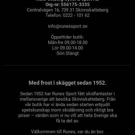
Org-nr: 556175-3335
Centralvägen 16, 739 31 Skinnskatteberg
Telefon: 0222 - 101 62
info@runessport.se
Öppettider butik:
Mån-fre 09.00-18.00
Lör 09.00-14.00
Sön Stängt
Med frost i skägget sedan 1952.
Sedan 1952 har Runes Sport fått skidfantaster i
mellansverige att besöka Skinnskatteberg. Från
vår butik har vi ända sedan starten erbjudit
spetskunskap inom skidåkning och riktigt bra
priser – värden som vi nu vill att hela Sverige ska
få ta del av.
Välkommen till Runes, var du än bor.