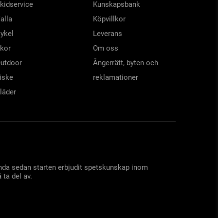
kidservice
Kunskapsbank
alla
Köpvillkor
ykel
Leverans
kor
Om oss
utdoor
Ångerrätt, byten och
iske
reklamationer
läder
 ända sedan starten erbjudit spetskunskap inom
 ta del av.