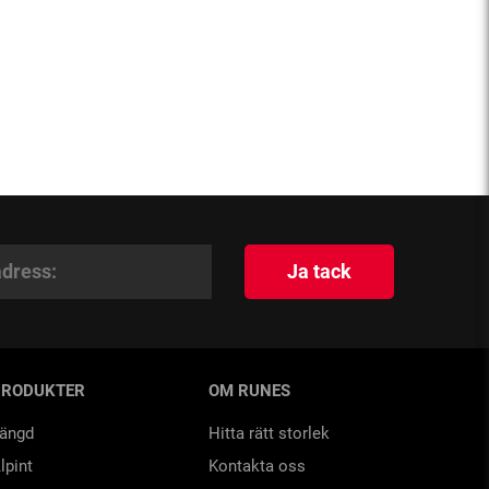
Ja tack
PRODUKTER
OM RUNES
ängd
Hitta rätt storlek
lpint
Kontakta oss