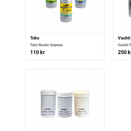
Toko
Vauhti
Toko Nordic Gripwax
Vauhti 
110 kr
250 k