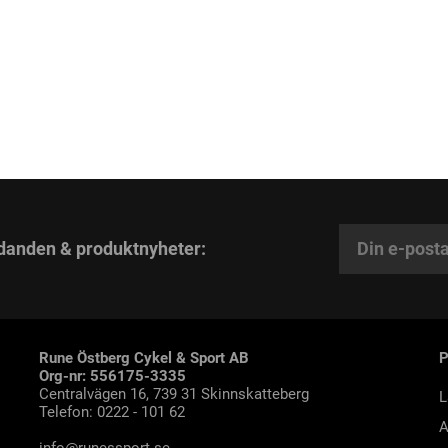
danden & produktnyheter:
Rune Östberg Cykel & Sport AB
Org-nr: 556175-3335
Centralvägen 16, 739 31 Skinnskatteberg
L
Telefon: 0222 - 101 62
A
info@runessport.se