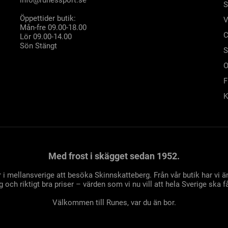
S
Öppettider butik:
V
Mån-fre 09.00-18.00
C
Lör 09.00-14.00
Sön Stängt
S
O
F
K
Med frost i skägget sedan 1952.
 i mellansverige att besöka Skinnskatteberg. Från vår butik har vi
 och riktigt bra priser – värden som vi nu vill att hela Sverige ska få
Välkommen till Runes, var du än bor.