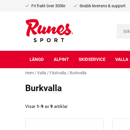
Fri frakt över 300kr
Snabb leverans & support
LÄNGD
ALPINT
SKIDSERVICE
VALLA
Hem
/
Valla
/
Fästvalla
/
Burkvalla
Burkvalla
Visar
1-9
av
9
artiklar