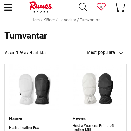
0
Hem
/
Kläder
/
Handskar
/
Tumvantar
Tumvantar
Mest populära
Visar
1-9
av
9
artiklar
Hestra
Hestra
Hestra Women's Primaloft
Hestra Leather Box
Leather Mitt