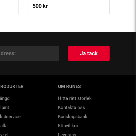
500 kr
Ja tack
PRODUKTER
OM RUNES
ängd
Hitta rätt storlek
lpint
Kontakta oss
kidservice
Kunskapsbank
alla
Köpvillkor
ykel
Leverans