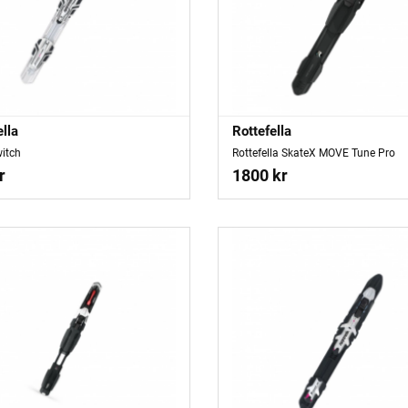
ella
Rottefella
itch
Rottefella SkateX MOVE Tune Pro
r
1800 kr