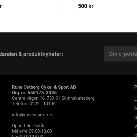
r
500 kr
danden & produktnyheter:
Rune Östberg Cykel & Sport AB
Org-nr: 556175-3335
Centralvägen 16, 739 31 Skinnskatteberg
L
Telefon: 0222 - 101 62
A
info@runessport.se
S
Öppettider butik:
V
Mån-fre 09.00-18.00
C
Lör 09.00-14.00