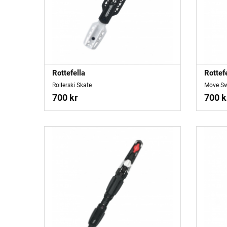
Rottefella
Rottef
Rollerski Skate
Move Sw
700 kr
700 k