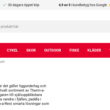
30 dagars öppet köp
4,9 av 5
i kundbetyg hos Google
CYKEL
SKOR
OUTDOOR
FISKE
KLÄDER
port
r det gäller liggunderlag och
tvalt sortiment av Therm-a-
garen till självuppblåsbara
vandra i fjällen, paddla i
rm-a-Rest smarta lösningar som