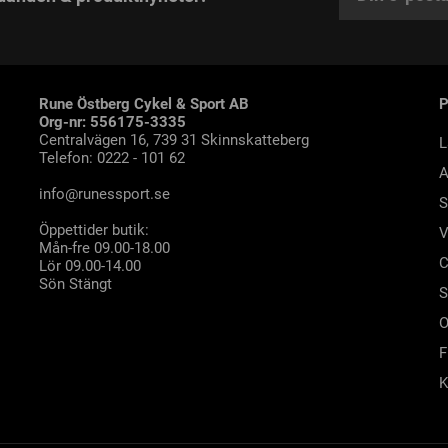
Rune Östberg Cykel & Sport AB
Org-nr: 556175-3335
Centralvägen 16, 739 31 Skinnskatteberg
L
Telefon: 0222 - 101 62
A
info@runessport.se
S
Öppettider butik:
V
Mån-fre 09.00-18.00
C
Lör 09.00-14.00
Sön Stängt
S
O
F
K