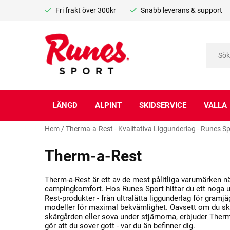
Fri frakt över 300kr
Snabb leverans & support
LÄNGD
ALPINT
SKIDSERVICE
VALLA
Hem
/
Therma-a-Rest - Kvalitativa Liggunderlag - Runes S
Therm-a-Rest
Therm-a-Rest är ett av de mest pålitliga varumärken nä
campingkomfort. Hos Runes Sport hittar du ett noga u
Rest-produkter - från ultralätta liggunderlag för gramjä
modeller för maximal bekvämlighet. Oavsett om du ska 
skärgården eller sova under stjärnorna, erbjuder The
gör att du sover gott - var du än befinner dig.