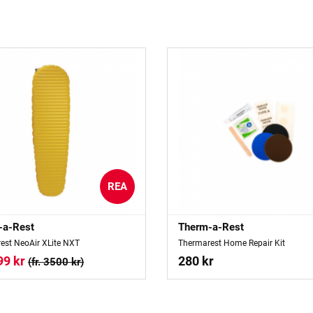
REA
-a-Rest
Therm-a-Rest
est NeoAir XLite NXT
Thermarest Home Repair Kit
99 kr
280 kr
(fr. 3500 kr)