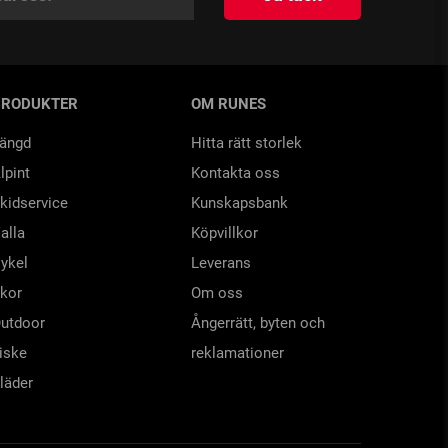
PRODUKTER
OM RUNES
ängd
Hitta rätt storlek
lpint
Kontakta oss
kidservice
Kunskapsbank
alla
Köpvillkor
ykel
Leverans
kor
Om oss
utdoor
Ångerrätt, byten och
iske
reklamationer
läder