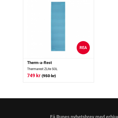
REA
Therm-a-Rest
Thermarest ZLite SOL
749 kr
(950 kr)
Få Runes nyhetsbrev med erbju