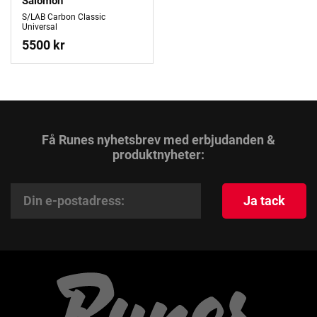
Salomon
S/LAB Carbon Classic
Universal
5500 kr
Få Runes nyhetsbrev med erbjudanden &
produktnyheter:
Ja tack