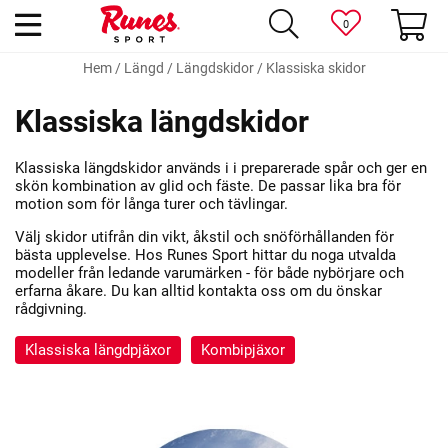
0
Hem
/
Längd
/
Längdskidor
/
Klassiska skidor
Klassiska längdskidor
Klassiska längdskidor används i i preparerade spår och ger en
skön kombination av glid och fäste. De passar lika bra för
motion som för långa turer och tävlingar.
Välj skidor utifrån din vikt, åkstil och snöförhållanden för
bästa upplevelse. Hos Runes Sport hittar du noga utvalda
modeller från ledande varumärken - för både nybörjare och
erfarna åkare. Du kan alltid kontakta oss om du önskar
rådgivning.
Klassiska längdpjäxor
Kombipjäxor