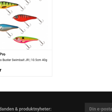
 Pro
ro Buster Swimbait JR | 10.5cm 40g
r
danden & produktnyheter: