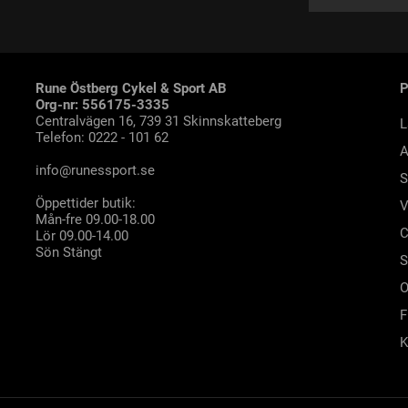
Rune Östberg Cykel & Sport AB
Org-nr: 556175-3335
Centralvägen 16, 739 31 Skinnskatteberg
L
Telefon: 0222 - 101 62
A
info@runessport.se
S
Öppettider butik:
V
Mån-fre 09.00-18.00
C
Lör 09.00-14.00
Sön Stängt
S
O
F
K