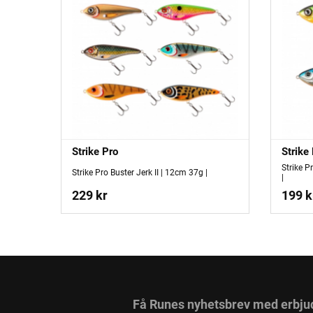
Strike Pro
Strike
Strike P
Strike Pro Buster Jerk II | 12cm 37g |
|
229 kr
199 k
Få Runes nyhetsbrev med erbju