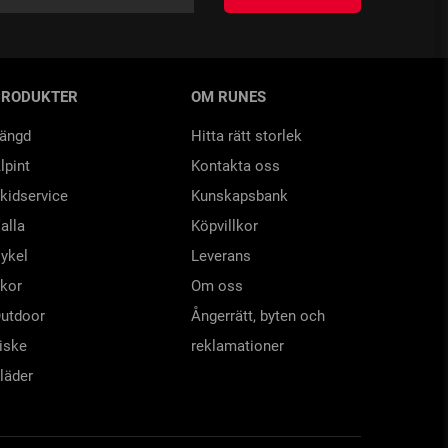
PRODUKTER
OM RUNES
ängd
Hitta rätt storlek
lpint
Kontakta oss
kidservice
Kunskapsbank
alla
Köpvillkor
ykel
Leverans
kor
Om oss
utdoor
Ångerrätt, byten och
iske
reklamationer
läder