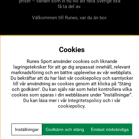
priser – värden som vi nu vill att hela Sverige ska
få ta del av.
Välkommen till Runes, var du än bor.
Cookies
Runes Sport använder cookies och liknande
lagringstekniker för att ge dig anpassat innehåll, relevant
marknadsföring och en bättre upplevelse av vår webbplats.
Du bekräftar att du har läst vår cookiepolicy och samtycker
till vår användning av cookies genom att klicka på "Stäng
och godkänn". Du kan själv när som helst kontrollera vilka
cookies som sparas i din webbläsare under ”Inställningar”.
Du kan läsa mer i vår
Integritetspolicy
och i vår
cookiepolicy
.
Inställningar
Godkänn och stäng
Endast nödvändiga