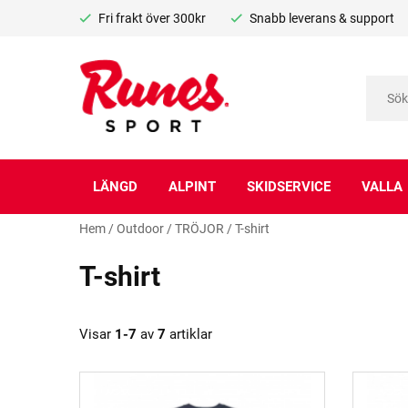
Fri frakt över 300kr
Snabb leverans & support
LÄNGD
ALPINT
SKIDSERVICE
VALLA
Hem
/
Outdoor
/
TRÖJOR
/
T-shirt
T-shirt
Visar
1-7
av
7
artiklar