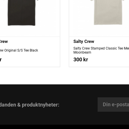
Crew
Salty Crew
Salty Crew Stamped Classic Tee Me
ew Original S/S Tee Black
Moonbeam
r
300 kr
danden & produktnyheter: