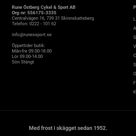
Rune Östberg Cykel & Sport AB
Org-nr: 556175-3335
Centralvägen 16, 739 31 Skinnskatteberg
L
Telefon: 0222 - 101 62
A
info@runessport.se
S
Öppettider butik:
V
Mån-fre 09.00-18.00
C
Lör 09.00-14.00
Sön Stängt
S
O
F
K
Med frost i skägget sedan 1952.