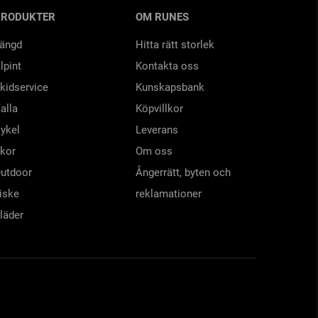
PRODUKTER
OM RUNES
ängd
Hitta rätt storlek
lpint
Kontakta oss
kidservice
Kunskapsbank
alla
Köpvillkor
ykel
Leverans
kor
Om oss
utdoor
Ångerrätt, byten och
iske
reklamationer
läder