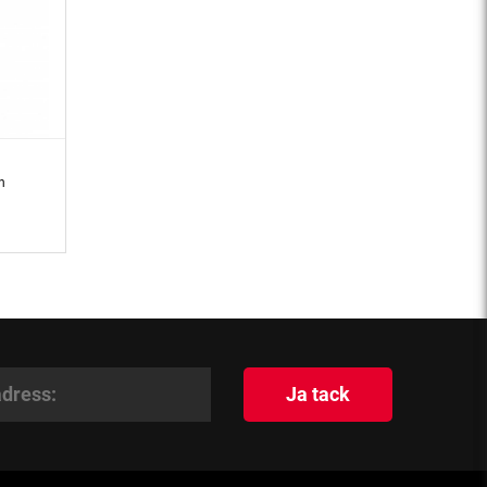
n
Ja tack