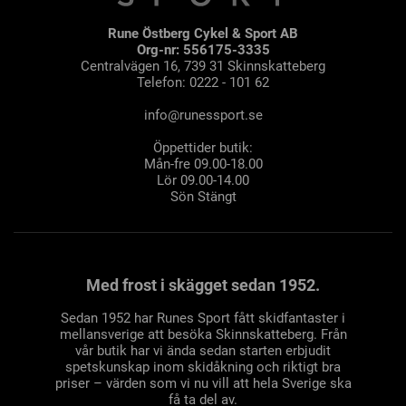
Rune Östberg Cykel & Sport AB
Org-nr: 556175-3335
Centralvägen 16, 739 31 Skinnskatteberg
Telefon: 0222 - 101 62
info@runessport.se
Öppettider butik:
Mån-fre 09.00-18.00
Lör 09.00-14.00
Sön Stängt
Med frost i skägget sedan 1952.
Sedan 1952 har Runes Sport fått skidfantaster i
mellansverige att besöka Skinnskatteberg. Från
vår butik har vi ända sedan starten erbjudit
spetskunskap inom skidåkning och riktigt bra
priser – värden som vi nu vill att hela Sverige ska
få ta del av.