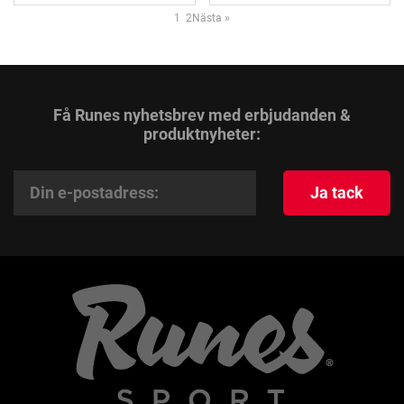
1
2
Nästa
»
Få Runes nyhetsbrev med erbjudanden &
produktnyheter:
Ja tack