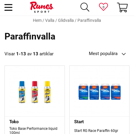
0
Hem
/
Valla
/
Glidvalla
/
Paraffinvalla
Paraffinvalla
Mest populära
Visar
1-13
av
13
artiklar
Toko
Start
Toko Base Performance liquid
Start RG Race Paraffin 60gr
100ml