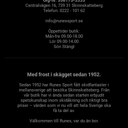
Org-nr: 556175-3335
Centralvägen 16, 739 31 Skinnskatteberg
Telefon: 0222 - 101 62
info@runessport.se
Öppettider butik:
Mån-fre 09.00-18.00
Lör 09.00-14.00
Sön Stängt
Med frost i skägget sedan 1952.
Sedan 1952 har Runes Sport fått skidfantaster i
mellansverige att besöka Skinnskatteberg. Från
vår butik har vi ända sedan starten erbjudit
spetskunskap inom skidåkning och riktigt bra
priser – värden som vi nu vill att hela Sverige ska
få ta del av.
Välkommen till Runes, var du än bor.