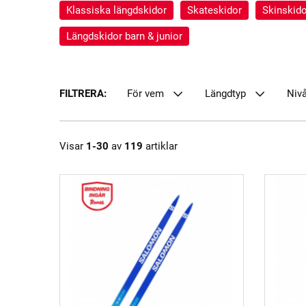
Klassiska längdskidor
Skateskidor
Skinskido
Längdskidor barn & junior
FILTRERA:
För vem
Längdtyp
Niv
Visar
1-30
av
119
artiklar