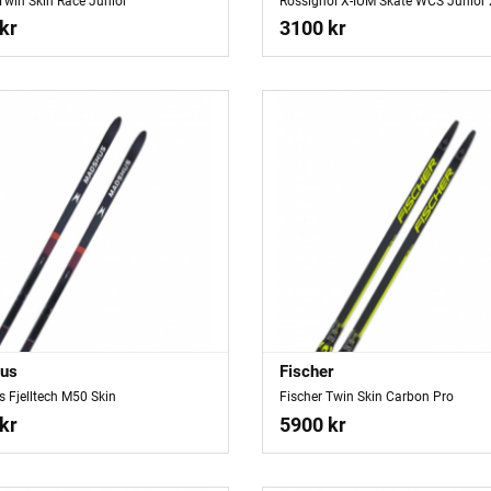
Twin Skin Race Junior
Rossignol X-IUM Skate WCS Junior
kr
3100 kr
us
Fischer
 Fjelltech M50 Skin
Fischer Twin Skin Carbon Pro
kr
5900 kr