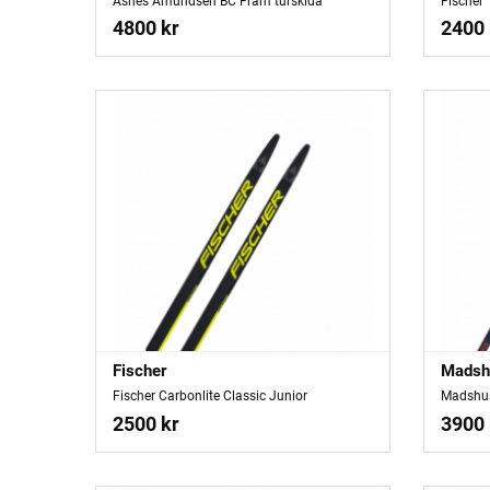
Åsnes Amundsen BC Fram turskida
Fischer 
4800 kr
2400 
Fischer
Madsh
Fischer Carbonlite Classic Junior
Madshus
2500 kr
3900 