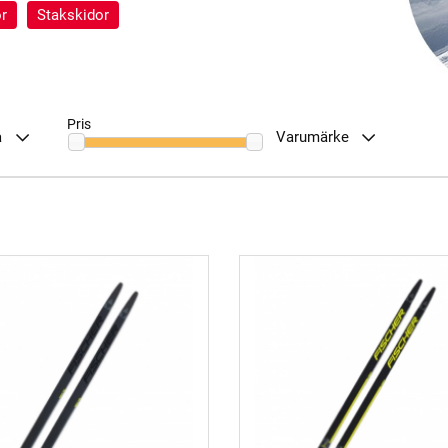
r
Stakskidor
Pris
å
Varumärke