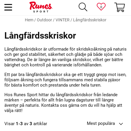
0
Hem
/
Outdoor
/
VINTER
/
Långfärdsskriskor
Långfärdsskriskor
Långfärdsskridskor är utformade för skridskoåkning på naturis
och ger god stabilitet, säkerhet och glädje på både sjöar och
vattendrag. De är längre än vanliga skridskor, vilket ger bättre
bärighet och kontroll på varierande isförhållanden.
Ett par bra långfärdsskridskor ska ge ett tryggt grepp mot isen,
följsam åkning och fungera tillsammans med stabila pjäxor
för bästa komfort och prestanda under hela turen.
Hos Runes Sport hittar du långfärdsskridskor från ledande
märken – perfekta för allt från lugna dagsturer till längre
äventyr på naturis. Kontakta oss gärna om du vill ha hjälp att
välja rätt!
Mest populära
Visar
1-3
av
3
artiklar