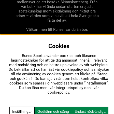
mellansverige att besöka Skinnskatteberg. Från
vår butik har vi ända sedan starten erbjudit
spetskunskap inom skidåkning och riktigt bra
priser – värden som vi nu vill att hela Sverige ska
få ta del av.
Välkommen till Runes, var du än bor.
Cookies
Runes Sport använder cookies och liknande
lagringstekniker för att ge dig anpassat innehåll, relevant
marknadsföring och en bättre upplevelse av vår webbplats.
Du bekräftar att du har läst vår cookiepolicy och samtycker
till vår användning av cookies genom att klicka på "Stäng
och godkänn". Du kan själv när som helst kontrollera vilka
cookies som sparas i din webbläsare under ”Inställningar”.
Du kan läsa mer i vår
Integritetspolicy
och i vår
cookiepolicy
.
Inställningar
Godkänn och stäng
Endast nödvändiga