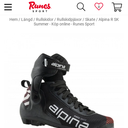
0
Hem
/
Längd
/
Rullskidor
/
Rullskidpjäxor
/
Skate
/
Alpina R SK
Summer - Köp online - Runes Sport