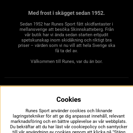
Med frost i skägget sedan 1952.
Sedan 1952 har Runes Sport fått skidfantaster i
mellansverige att besöka Skinnskatteberg. Från
vår butik har vi ända sedan starten erbjudit
spetskunskap inom skidåkning och riktigt bra
priser – värden som vi nu vill att hela Sverige ska
få ta del av.
Välkommen till Runes, var du än bor.
Cookies
Runes Sport använder cookies och liknande
lagringstekniker för att ge dig anpassat innehåll, relevant
marknadsföring och en bättre upplevelse av vår webbplats.
Du bekräftar att du har läst vår cookiepolicy och samtycker
till vår användning av cookies genom att klicka på "Stäng