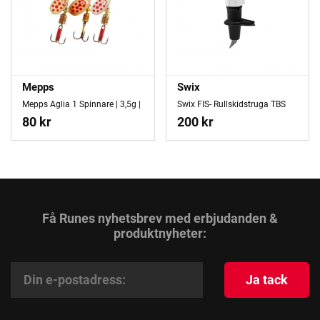
Mepps
Swix
Mepps Aglia 1 Spinnare | 3,5g |
Swix FIS- Rullskidstruga TBS
80 kr
200 kr
Få Runes nyhetsbrev med erbjudanden &
produktnyheter:
Ja tack