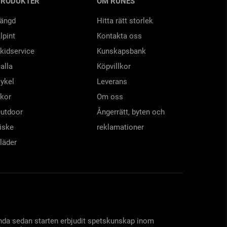
PRODUKTER
OM RUNES
ängd
Hitta rätt storlek
lpint
Kontakta oss
kidservice
Kunskapsbank
alla
Köpvillkor
ykel
Leverans
kor
Om oss
utdoor
Ångerrätt, byten och
iske
reklamationer
läder
 ända sedan starten erbjudit spetskunskap inom