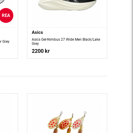
REA
Asics
Asics Gel-Nimbus 27 Wide Men Black/Lake
r Grey
Grey
2200 kr