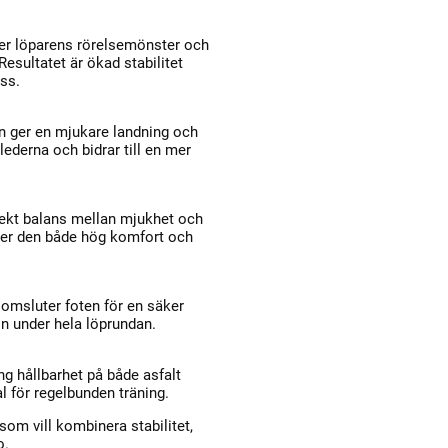
ter löparens rörelsemönster och
 Resultatet är ökad stabilitet
ss.
n ger en mjukare landning och
ederna och bidrar till en mer
fekt balans mellan mjukhet och
 ger den både hög komfort och
msluter foten för en säker
n under hela löprundan.
ång hållbarhet på både asfalt
al för regelbunden träning.
som vill kombinera stabilitet,
o.