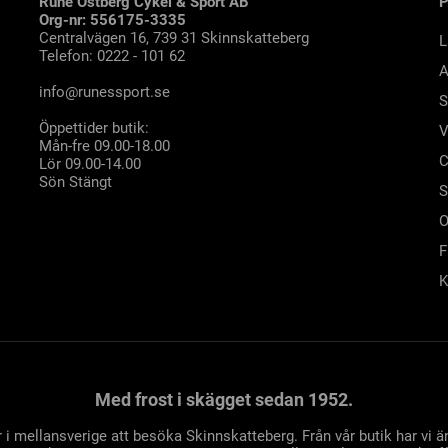
Rune Östberg Cykel & Sport AB
Org-nr: 556175-3335
Centralvägen 16, 739 31 Skinnskatteberg
L
Telefon: 0222 - 101 62
A
info@runessport.se
S
Öppettider butik:
V
Mån-fre 09.00-18.00
C
Lör 09.00-14.00
Sön Stängt
S
O
F
K
Med frost i skägget sedan 1952.
 i mellansverige att besöka Skinnskatteberg. Från vår butik har vi