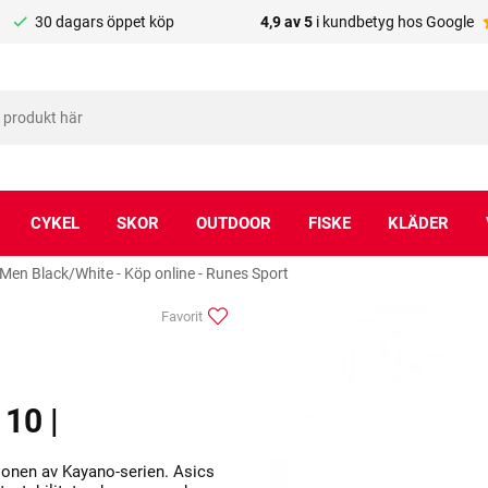
30 dagars öppet köp
4,9 av 5
i kundbetyg hos Google
CYKEL
SKOR
OUTDOOR
FISKE
KLÄDER
Men Black/White - Köp online - Runes Sport
Favorit
10 |
tionen av Kayano-serien. Asics