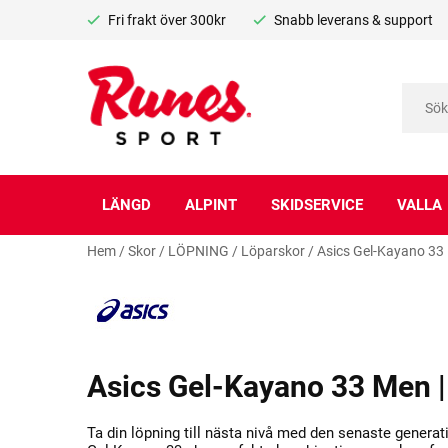
Fri frakt över 300kr
Snabb leverans & support
LÄNGD
ALPINT
SKIDSERVICE
VALLA
Hem
/
Skor
/
LÖPNING
/
Löparskor
/
Asics Gel-Kayano 33 
Asics Gel-Kayano 33 Men | 
Ta din löpning till nästa nivå med den senaste genera