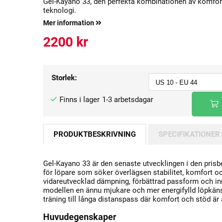
Gel-Kayano 33, den perfekta kombinationen av komfort
teknologi.
Mer information
2200
kr
Storlek:
1-3 arbetsdagar
PRODUKTBESKRIVNING
SPECIFIKATIONER
Gel-Kayano 33
är den senaste utvecklingen i den pris
för löpare som söker överlägsen stabilitet, komfort 
vidareutvecklad dämpning, förbättrad passform och in
modellen en ännu mjukare och mer energifylld löpkänsla
träning till långa distanspass där komfort och stöd är
Huvudegenskaper