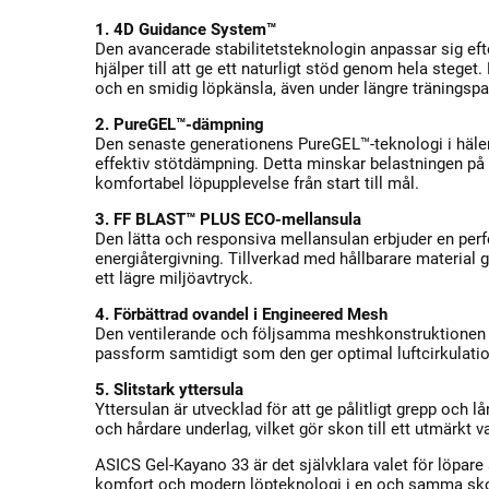
1. 4D Guidance System™
Den avancerade stabilitetsteknologin anpassar sig ef
hjälper till att ge ett naturligt stöd genom hela steget.
och en smidig löpkänsla, även under längre träningspa
2. PureGEL™-dämpning
Den senaste generationens PureGEL™-teknologi i häle
effektiv stötdämpning. Detta minskar belastningen på l
komfortabel löpupplevelse från start till mål.
3. FF BLAST™ PLUS ECO-mellansula
Den lätta och responsiva mellansulan erbjuder en per
energiåtergivning. Tillverkad med hållbarare material
ett lägre miljöavtryck.
4. Förbättrad ovandel i Engineered Mesh
Den ventilerande och följsamma meshkonstruktionen o
passform samtidigt som den ger optimal luftcirkulatio
5. Slitstark yttersula
Yttersulan är utvecklad för att ge pålitligt grepp och l
och hårdare underlag, vilket gör skon till ett utmärkt v
ASICS Gel-Kayano 33 är det självklara valet för löpare 
komfort och modern löpteknologi i en och samma sk