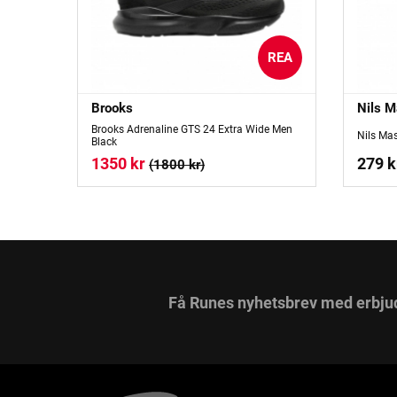
REA
Brooks
Nils M
Brooks Adrenaline GTS 24 Extra Wide Men
Nils Ma
Black
1350 kr
279 k
(1800 kr)
Få Runes nyhetsbrev med erbju