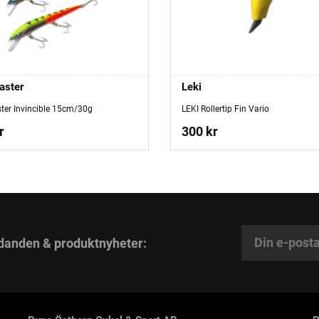
aster
Leki
ster Invincible 15cm/30g
LEKI Rollertip Fin Vario
r
300 kr
danden & produktnyheter: