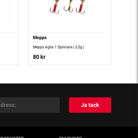
Mepps
Mepps Aglia 1 Spinnare | 3,5g |
80 kr
Ja tack