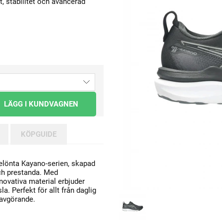
, stabilitet och avancerad
LÄGG I KUNDVAGNEN
KÖPGUIDE
belönta Kayano-serien, skapad
och prestanda. Med
novativa material erbjuder
. Perfekt för allt från daglig
 avgörande.