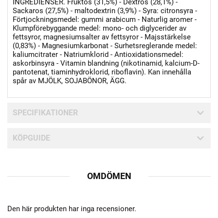
INGREDIENSER. Fruktos (31,5%) - Dextros (28,1%) -
Sackaros (27,5%) - maltodextrin (3,9%) - Syra: citronsyra -
Förtjockningsmedel: gummi arabicum - Naturlig aromer -
Klumpförebyggande medel: mono- och diglycerider av
fettsyror, magnesiumsalter av fettsyror - Majsstärkelse
(0,83%) - Magnesiumkarbonat - Surhetsreglerande medel:
kaliumcitrater - Natriumklorid - Antioxidationsmedel:
askorbinsyra - Vitamin blandning (nikotinamid, kalcium-D-
pantotenat, tiaminhydroklorid, riboflavin). Kan innehålla
spår av MJÖLK, SOJABÖNOR, ÄGG.
SPECIFIKATIONER
KÖPGUIDE
OMDÖMEN
Den här produkten har inga recensioner.