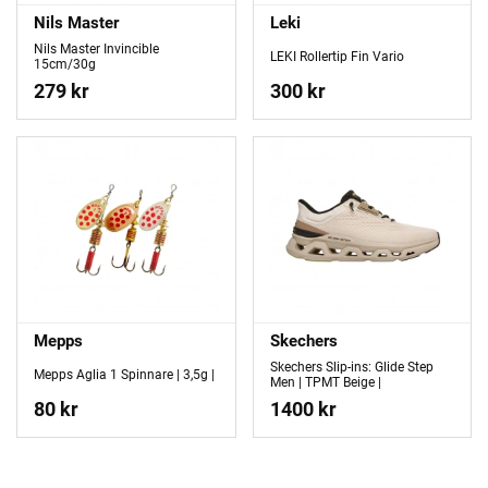
Nils Master
Leki
Nils Master Invincible
LEKI Rollertip Fin Vario
15cm/30g
279 kr
300 kr
Mepps
Skechers
Skechers Slip-ins: Glide Step
Mepps Aglia 1 Spinnare | 3,5g |
Men | TPMT Beige |
80 kr
1400 kr