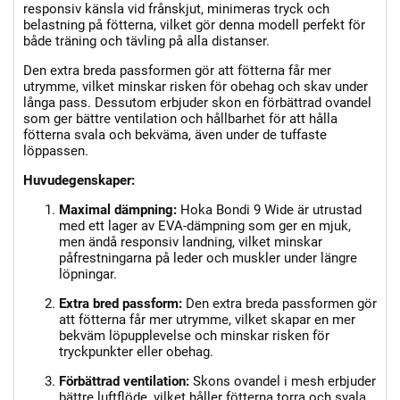
responsiv känsla vid frånskjut, minimeras tryck och
belastning på fötterna, vilket gör denna modell perfekt för
både träning och tävling på alla distanser.
Den extra breda passformen gör att fötterna får mer
utrymme, vilket minskar risken för obehag och skav under
långa pass. Dessutom erbjuder skon en förbättrad ovandel
som ger bättre ventilation och hållbarhet för att hålla
fötterna svala och bekväma, även under de tuffaste
löppassen.
Huvudegenskaper:
Maximal dämpning:
Hoka Bondi 9 Wide är utrustad
med ett lager av EVA-dämpning som ger en mjuk,
men ändå responsiv landning, vilket minskar
påfrestningarna på leder och muskler under längre
löpningar.
Extra bred passform:
Den extra breda passformen gör
att fötterna får mer utrymme, vilket skapar en mer
bekväm löpupplevelse och minskar risken för
tryckpunkter eller obehag.
Förbättrad ventilation:
Skons ovandel i mesh erbjuder
bättre luftflöde, vilket håller fötterna torra och svala