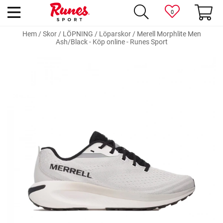
0
Hem
/
Skor
/
LÖPNING
/
Löparskor
/
Merell Morphlite Men
Ash/Black - Köp online - Runes Sport