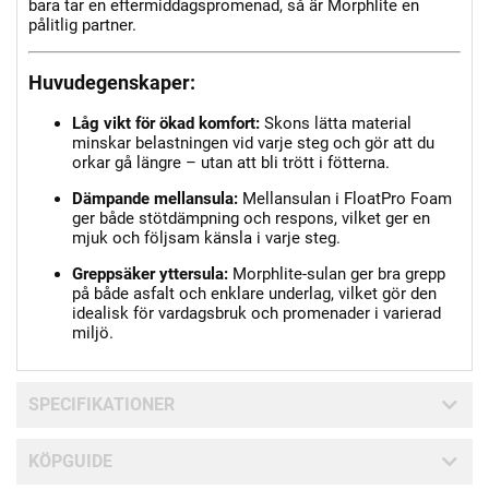
bara tar en eftermiddagspromenad, så är Morphlite en
pålitlig partner.
Huvudegenskaper:
Låg vikt för ökad komfort:
Skons lätta material
minskar belastningen vid varje steg och gör att du
orkar gå längre – utan att bli trött i fötterna.
Dämpande mellansula:
Mellansulan i FloatPro Foam
ger både stötdämpning och respons, vilket ger en
mjuk och följsam känsla i varje steg.
Greppsäker yttersula:
Morphlite-sulan ger bra grepp
på både asfalt och enklare underlag, vilket gör den
idealisk för vardagsbruk och promenader i varierad
miljö.
SPECIFIKATIONER
KÖPGUIDE