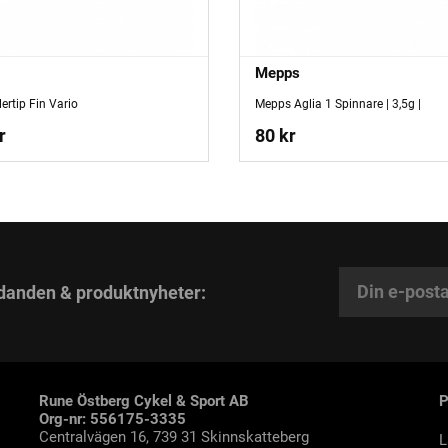
Mepps
lertip Fin Vario
Mepps Aglia 1 Spinnare | 3,5g |
r
80 kr
danden & produktnyheter:
Rune Östberg Cykel & Sport AB
Org-nr: 556175-3335
Centralvägen 16, 739 31 Skinnskatteberg
L