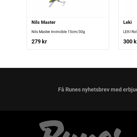
Nils Master
Leki
Nils Master Invincible 15cm/30g
LEKI Rol
279 kr
300 k
Få Runes nyhetsbrev med erbju