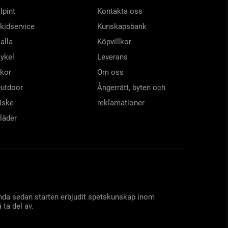
lpint
Kontakta oss
kidservice
Kunskapsbank
alla
Köpvillkor
ykel
Leverans
kor
Om oss
utdoor
Ångerrätt, byten och
iske
reklamationer
läder
 ända sedan starten erbjudit spetskunskap inom
 ta del av.