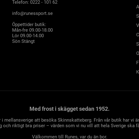
Telefon: 0222 - 101 62
A
info@runessport.se
S
Öppettider butik:
V
Mån-fre 09.00-18.00
C
Lör 09.00-14.00
Sön Stängt
S
O
F
K
Med frost i skägget sedan 1952.
 i mellansverige att besöka Skinnskatteberg. Från vår butik har vi
 och riktigt bra priser – värden som vi nu vill att hela Sverige ska få
Välkommen till Runes, var du än bor.