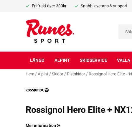
Fri frakt över 300kr
Snabb leverans & support
LÄNGD
ALPINT
SKIDSERVICE
VALLA
Hem
/
Alpint
/
Skidor
/
Pistskidor
/
Rossignol Hero Elite + 
Rossignol Hero Elite + NX
Mer information