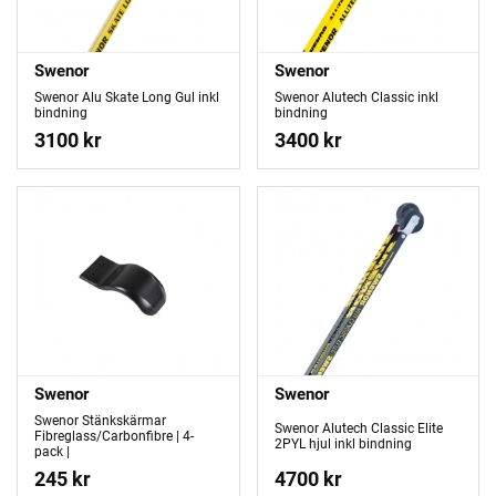
Swenor
Swenor
Swenor Alu Skate Long Gul inkl
Swenor Alutech Classic inkl
bindning
bindning
3100 kr
3400 kr
Swenor
Swenor
Swenor Stänkskärmar
Swenor Alutech Classic Elite
Fibreglass/Carbonfibre | 4-
2PYL hjul inkl bindning
pack |
245 kr
4700 kr