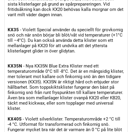
sista klisterlager på grund av spårprepareringen. Vid
fritidsåkning kan dock KX20 behövas kalla morgnar om det
varit milt väder dagen innan.
KX35
- Violett Special använder du speciellt för grovkornig
snö och när snön börjar bli blöt/våt vid temperaturer (+1°C
till –4°C). Du kan också använda detta klister som ett
mellanlager på KX20 för att undvika att det yttersta
klisterlagret glider in över glidytan.
KX35N
- Nya KX35N Blue Extra Klister med ett
temperaturområde 0°C till -8°C. Det är en mångsidig klister,
mer tolerant mot kallare och finkornig snö än den tidigare
versionen (KX35). KX35N är riktigt hård och erbjuder stor
hållbarhet. Som toppskiktsklister fungerar den bäst på
finkornig snö från runt fryspunkten till kallare temperaturer.
Även bra som mellanlager klister ovanpå KX20 eller KB20,
täckt med kickwax, eller som topplager med universal
klister.
KX40S
- Violett silverklister. Temperaturområde +2 °C till
-4 °C. Utformat för transformerad och finkornig snö.
Fungerar mycket bra när det är varmare än 0 °C på lite blöt