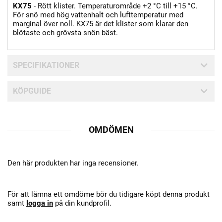
KX75
- Rött klister. Temperaturområde +2 °C till +15 °C.
För snö med hög vattenhalt och lufttemperatur med
marginal över noll. KX75 är det klister som klarar den
blötaste och grövsta snön bäst.
SPECIFIKATIONER
KÖPGUIDE
OMDÖMEN
Den här produkten har inga recensioner.
För att lämna ett omdöme bör du tidigare köpt denna produkt
samt
logga in
på din kundprofil.