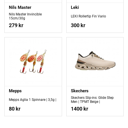
Nils Master
Leki
Nils Master Invincible
LEKI Rollertip Fin Vario
15cm/30g
279 kr
300 kr
Mepps
Skechers
Skechers Slip-ins: Glide Step
Mepps Aglia 1 Spinnare | 3,5g |
Men | TPMT Beige |
80 kr
1400 kr