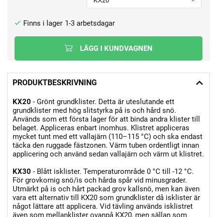
1-3 arbetsdagar
LÄGG I KUNDVAGNEN
PRODUKTBESKRIVNING
KX20
-
Grönt grundklister. Detta är uteslutande ett
grundklister med hög slitstyrka på is och hård snö.
Används som ett första lager för att binda andra klister till
belaget. Appliceras enbart inomhus. Klistret appliceras
mycket tunt med ett vallajärn (110–115 °C) och ska endast
täcka den ruggade fästzonen. Värm tuben ordentligt innan
applicering och använd sedan vallajärn och värm ut klistret.
KX30
- Blått isklister. Temperaturområde 0 °C till -12 °C.
För grovkornig snö/is och hårda spår vid minusgrader.
Utmärkt på is och hårt packad grov kallsnö, men kan även
vara ett alternativ till KX20 som grundklister då isklister är
något lättare att applicera. Vid tävling används isklistret
även som mellanklister ovanpå KX20, men sällan som