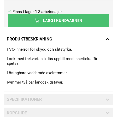
1-3 arbetsdagar
LÄGG I KUNDVAGNEN
PRODUKTBESKRIVNING
PVC-innerrör för skydd och slitstyrka.
Lock med trekvartsblixtlås upptill med innerficka för
spetsar.
Löstagbara vadderade axelremmar.
Rymmer två par längdskidstavar.
SPECIFIKATIONER
KÖPGUIDE